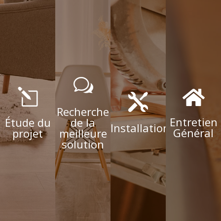
w
l


Recherche
Entretien
Étude du
de la
Installation
Général
projet
meilleure
solution