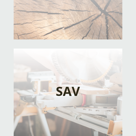
ceux venant d’un expert, ils vous prodigueront
leurs meilleurs conseils d’utilisation si besoin.
Notre équipe de techniciens se tient à
disposition pour intervenir dans les meilleurs
délais sur votre installation, surtout en cas
SAV
d’urgence.
L’expertise de notre équipe étant primordiale,
elle suit régulièrement les formations
constructeurs pour vous satisfaire au mieux.